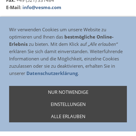
Fax:
+49 (521) 331484
E-Mail:
info@vesmo.com
Anfahrt (Google Maps)
Wir verwenden Cookies um unsere Website zu
optimieren und Ihnen das
bestmögliche Online-
Erlebnis
zu bieten. Mit dem Klick auf
„Alle erlauben“
erklären Sie sich damit einverstanden. Weiterführende
Informationen und die Möglichkeit, einzelne Cookies
Anruf
KONTAKTDATEN ALS QR-CODE
zuzulassen oder sie zu deaktivieren, erhalten Sie in
unserer
Datenschutzerklärung
.
NUR NOTWENDIGE
EINSTELLUNGEN
ALLE ERLAUBEN