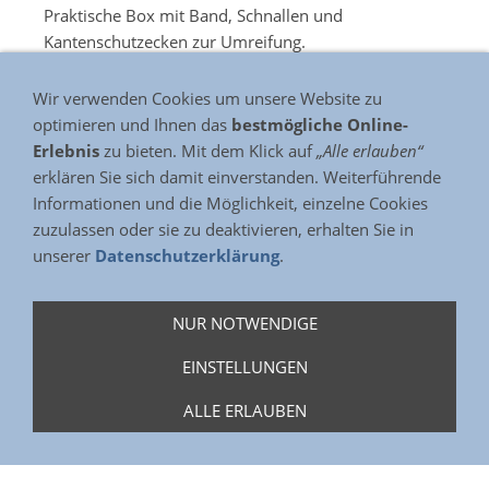
Praktische Box mit Band, Schnallen und
Kantenschutzecken zur Umreifung.
Wir verwenden Cookies um unsere Website zu
Leicht, platzsparend und handlich
optimieren und Ihnen das
bestmögliche Online-
Erlebnis
zu bieten. Mit dem Klick auf
„Alle erlauben“
Inhalt: 600m 13mm-Band, 300 Kantenschutzecken,
erklären Sie sich damit einverstanden. Weiterführende
190 Schnallen
Informationen und die Möglichkeit, einzelne Cookies
Mit leicht verständlicher Bedienungsanleitung und
Anruf
zuzulassen oder sie zu deaktivieren, erhalten Sie in
nützlicher Griffmulde
unserer
Datenschutzerklärung
.
NUR NOTWENDIGE
Artikelnummern & Varianten
EINSTELLUNGEN
ALLE ERLAUBEN