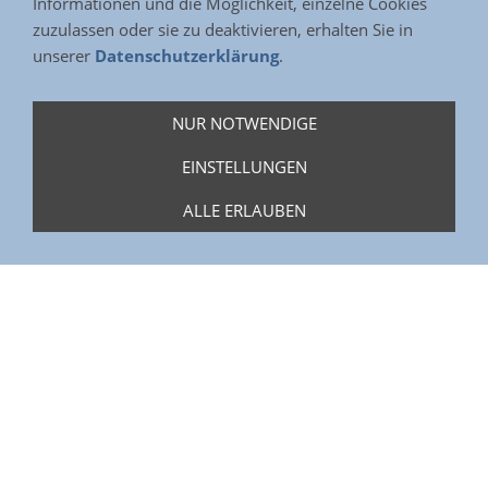
Informationen und die Möglichkeit, einzelne Cookies
Artikelnummern & Varianten
zuzulassen oder sie zu deaktivieren, erhalten Sie in
Anruf
unserer
Datenschutzerklärung
.
NUR NOTWENDIGE
EINSTELLUNGEN
ALLE ERLAUBEN
PRODUKTANFRAGE